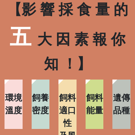
【影 響 採 食 量 的
五
大 因 素 報 你
知 ！】
環境
飼養
飼料
飼料
遺傳
溫度
密度
適口
能量
品種
性