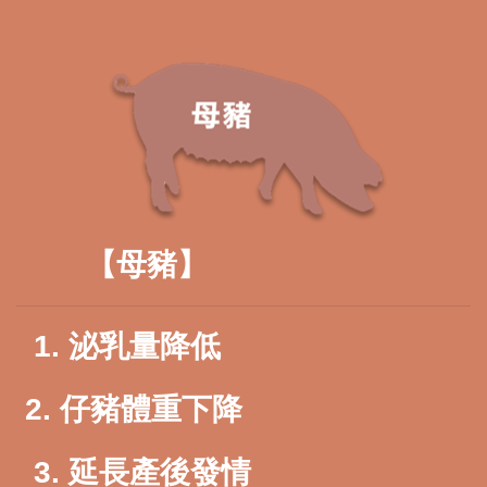
【母豬】
1. 泌乳量降
低
2. 仔豬體重
下降
3. 延長
產後發情